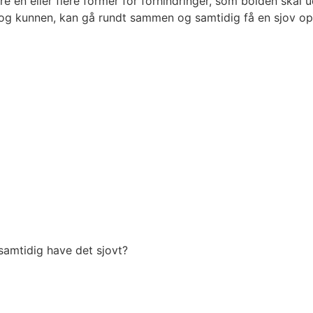
 en eller flere former for forhindringer, som bolden skal u
 og kunnen, kan gå rundt sammen og samtidig få en sjov op
amtidig have det sjovt?