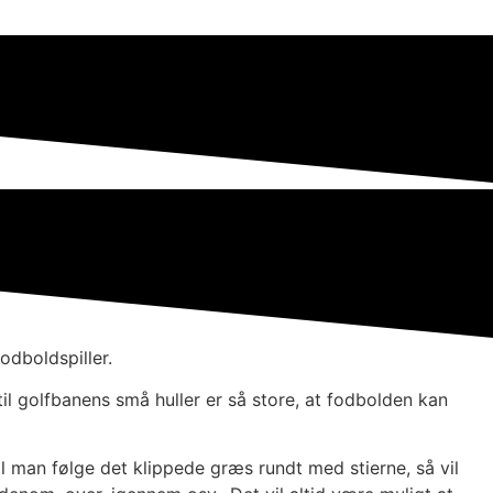
odboldspiller.
il golfbanens små huller er så store, at fodbolden kan
al man følge det klippede græs rundt med stierne, så vil