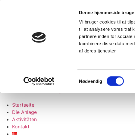
Zum Inhalt wechseln
Gaden 37a, 6261 Bredebro
Denne hjemmeside bruger
Mobilepay
Vi bruger cookies til at til
info@ballumfodboldgolf.dk
til at analysere vores tra
+ 45 21 63 34 39
partnere inden for sociale
Gaden 37a, 6261 Bredebro
kombinere disse data med a
+ 45 21 63 34 39
af deres tjenester.
Mobilepay nr. 82920
info@ballumfodboldgolf.dk
Gaden 37a, 6261 Bredebro
+ 45 21 63 34 39
Samtykkevalg
Nødvendig
Mobilepay nr. 82920
info@ballumfodboldgolf.dk
Startseite
Die Anlage
Aktivitäten
Kontakt