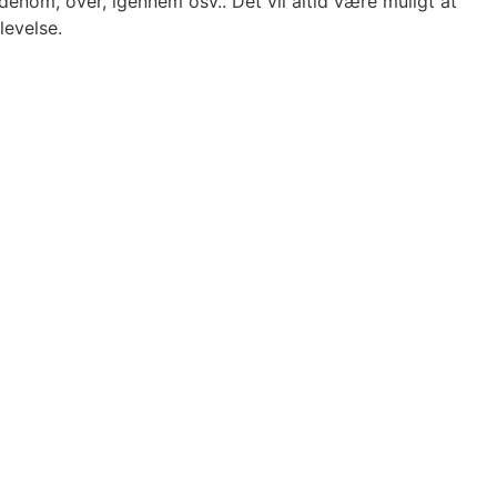
denom, over, igennem osv.. Det vil altid være muligt at
levelse.