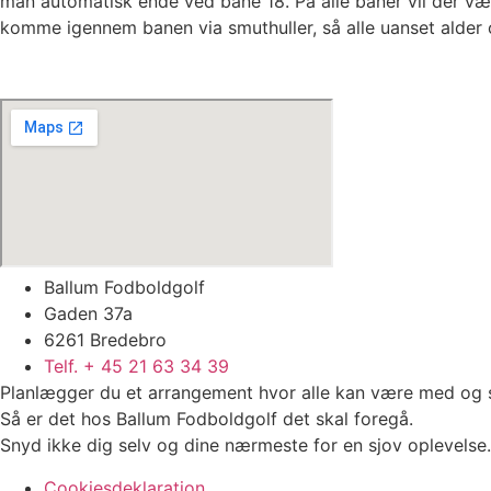
man automatisk ende ved bane 18. På alle baner vil der være
komme igennem banen via smuthuller, så alle uanset alder
Ballum Fodboldgolf
Gaden 37a
6261 Bredebro
Telf. + 45 21 63 34 39
Planlægger du et arrangement hvor alle kan være med og s
Så er det hos Ballum Fodboldgolf det skal foregå.
Snyd ikke dig selv og dine nærmeste for en sjov oplevelse.
Cookiesdeklaration