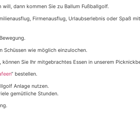
 will, dann kommen Sie zu Ballum Fußballgolf.
amilienausflug, Firmenausflug, Urlaubserlebnis oder Spaß mi
d Bewegung.
gen Schüssen wie möglich einzulochen.
, können Sie Ihr mitgebrachtes Essen in unserem Picknickb
afeen
“ bestellen.
lgolf Anlage nutzen.
viele gemütliche Stunden.
ng.